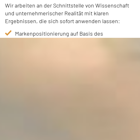
Wir arbeiten an der Schnittstelle von Wissenschaft
und unternehmerischer Realität mit klaren
Ergebnissen, die sich sofort anwenden lassen:
Markenpositionierung auf Basis des
Genetischen Codes der Marke
Strategische Workshops und
Intensivklausuren zu operativen Fragen der
Markenführung
Einzelberatung und strategische Begleitung
Markensoziologische Gutachten
Werbe- und Kommunikationsstrategien
Seminare und Vorträge
Wir beschäftigen uns 365 Tage im Jahr mit Marke -
stets auf neuestem Stand der Wissenschaft. Wir
haben über 1.500 Markenprobleme gelöst. Wir lösen