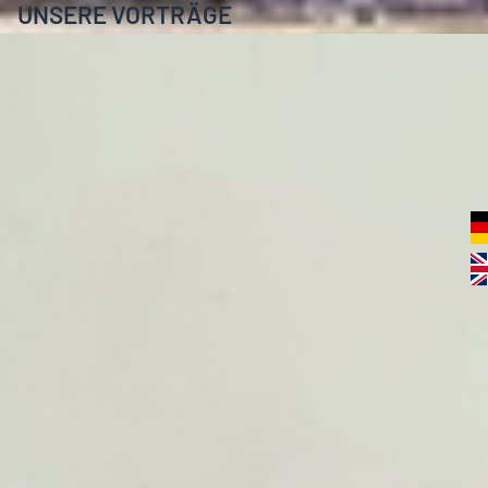
UNSERE VORTRÄGE
Unsere Vorträge sind Teil unserer Markenarbeit. Ob
Jahrestagung, Führungskräfte-Workshop oder
Vertriebsschulung: Wir vermitteln die Prinzipien
starker Marken verständlich, präzise und mit
unmittelbarem Praxisbezug.
Im Mittelpunkt stehen keine Trends, sondern die
strukturellen Gesetzmäßigkeiten erfolgreicher
Markenführung. Ziel ist es, Orientierung zu geben
und strategische Klarheit im Unternehmen zu
verankern.
MEHR ÜBER UNSERE VORTRÄGE